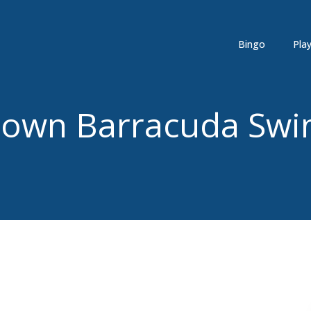
Bingo
Pla
town Barracuda Swi