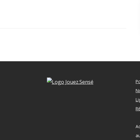
Po
No
Li
Rè
Ac
au